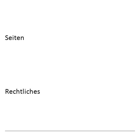
+41 52 551 23 10
Cyltronic AG Technoparkstrasse 2
CH - 8406 Winterthur
Seiten
Home
Produkte
Referenzen
Wissen
Über uns
Rechtliches
Impressum
Datenschutz
AGB