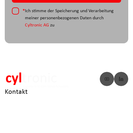
*
Ich stimme der Speicherung und Verarbeitung
meiner personenbezogenen Daten durch
Cyltronic AG
zu
Kontakt
info@cyltronic.ch
+41 52 551 23 10
Cyltronic AG Technoparkstrasse 2
CH - 8406 Winterthur