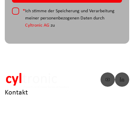
*
Ich stimme der Speicherung und Verarbeitung
meiner personenbezogenen Daten durch
Cyltronic AG
zu
Kontakt
info@cyltronic.ch
+41 52 551 23 10
Cyltronic AG Technoparkstrasse 2
CH - 8406 Winterthur