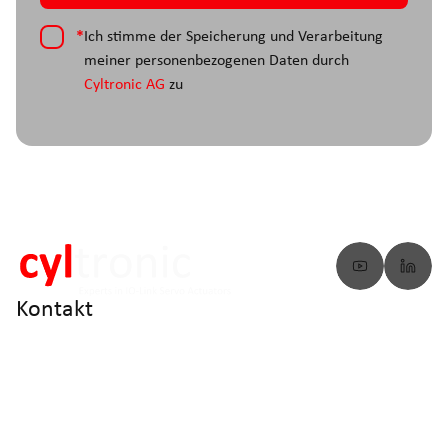
*
Ich stimme der Speicherung und Verarbeitung
meiner personenbezogenen Daten durch
Cyltronic AG
zu
Kontakt
info@cyltronic.ch
+41 52 551 23 10
Cyltronic AG Technoparkstrasse 2
CH - 8406 Winterthur