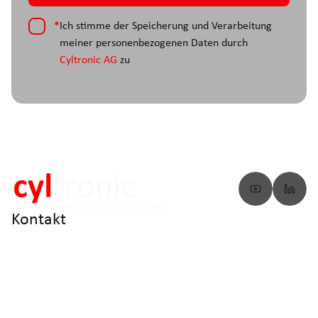
*
Ich stimme der Speicherung und Verarbeitung
meiner personenbezogenen Daten durch
Cyltronic AG
zu
Kontakt
info@cyltronic.ch
+41 52 551 23 10
Cyltronic AG Technoparkstrasse 2
CH - 8406 Winterthur