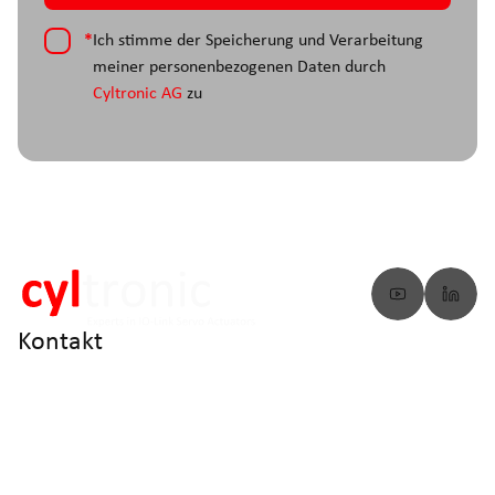
*
Ich stimme der Speicherung und Verarbeitung
meiner personenbezogenen Daten durch
Cyltronic AG
zu
Kontakt
info@cyltronic.ch
+41 52 551 23 10
Cyltronic AG Technoparkstrasse 2
CH - 8406 Winterthur