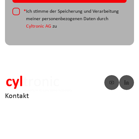
*
Ich stimme der Speicherung und Verarbeitung
meiner personenbezogenen Daten durch
Cyltronic AG
zu
Kontakt
info@cyltronic.ch
+41 52 551 23 10
Cyltronic AG Technoparkstrasse 2
CH - 8406 Winterthur