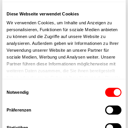
Positioniergenauigkeit
Diese Webseite verwendet Cookies
Nennkraft
Wir verwenden Cookies, um Inhalte und Anzeigen zu
personalisieren, Funktionen für soziale Medien anbieten
zu können und die Zugriffe auf unsere Website zu
Max. Halterkraft
analysieren. Außerdem geben wir Informationen zu Ihrer
Verwendung unserer Website an unsere Partner für
Min. Hubzeit
soziale Medien, Werbung und Analysen weiter. Unsere
Partner führen diese Informationen möglicherweise mit
Max. Arbeitszyklen
weiteren Daten zusammen, die Sie ihnen bereitgestellt
haben oder die sie im Rahmen Ihrer Nutzung der Dienste
gesammelt haben.
Lieferzeit
Einwilligungsauswahl
Notwendig
Hauptgruppe
Präferenzen
Max. Vorschubkraft
Statistiken