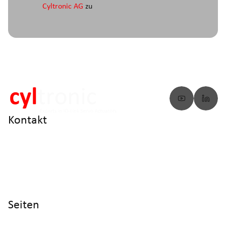
Cyltronic AG
zu
Kontakt
info@cyltronic.ch
+41 52 551 23 10
Cyltronic AG Technoparkstrasse 2
CH - 8406 Winterthur
Seiten
Home