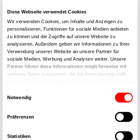
Diese Webseite verwendet Cookies
Nennkraft
Wir verwenden Cookies, um Inhalte und Anzeigen zu
personalisieren, Funktionen für soziale Medien anbieten
Max. Halterkraft
zu können und die Zugriffe auf unsere Website zu
analysieren. Außerdem geben wir Informationen zu Ihrer
Verwendung unserer Website an unsere Partner für
Min. Hubzeit
soziale Medien, Werbung und Analysen weiter. Unsere
Partner führen diese Informationen möglicherweise mit
Max. Arbeitszyklen
weiteren Daten zusammen, die Sie ihnen bereitgestellt
haben oder die sie im Rahmen Ihrer Nutzung der Dienste
Lieferzeit
gesammelt haben.
Einwilligungsauswahl
Notwendig
Hauptgruppe
Präferenzen
Max. Vorschubkraft
Statistiken
Produktgruppe