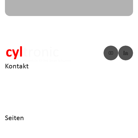
Kontakt
info@cyltronic.ch
+41 52 551 23 10
Cyltronic AG Technoparkstrasse 2
CH - 8406 Winterthur
Seiten
Home
Produkte