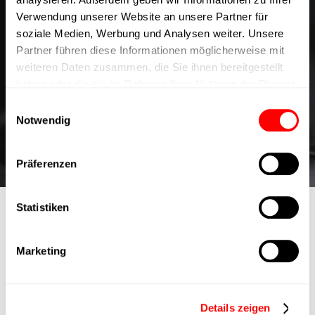
Motion Mastery im Inneren:
Verwendung unserer Website an unsere Partner für
soziale Medien, Werbung und Analysen weiter. Unsere
Einblicke aus dem Experten-
Partner führen diese Informationen möglicherweise mit
Blog von Cyltronic
weiteren Daten zusammen, die Sie ihnen bereitgestellt
haben oder die sie im Rahmen Ihrer Nutzung der Dienste
Tauchen Sie mit dem Experten-Blog von Cyltronic in die
gesammelt haben.
Einwilligungsauswahl
dynamische Welt der Präzisionstechnik ein.
Notwendig
Besuche unseren Blog
Präferenzen
Statistiken
Marketing
Sie haben Fragen?
Wir
Details zeigen