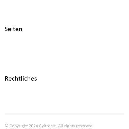
Cyltronic AG Technoparkstrasse 2
CH - 8406 Winterthur
Seiten
Home
Produkte
Referenzen
Wissen
Über uns
Rechtliches
Impressum
Datenschutz
AGB
© Copyright 2024 Cyltronic. All rights reserved