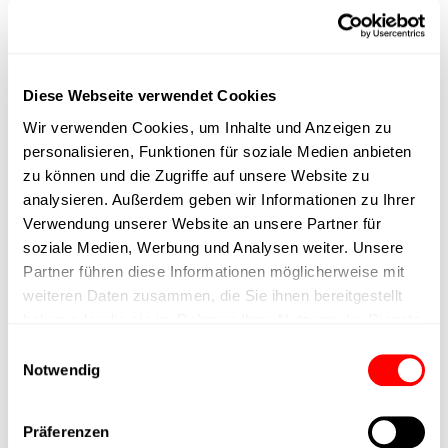
durch fortschrittliche Technologien effizienter, schneller und
smarter machen.
Lassen auch Sie sich von
Diese Webseite verwendet Cookies
Wir verwenden Cookies, um Inhalte und Anzeigen zu
unseren Lösungen begeistern
personalisieren, Funktionen für soziale Medien anbieten
und entdecken Sie, wie
zu können und die Zugriffe auf unsere Website zu
analysieren. Außerdem geben wir Informationen zu Ihrer
unsere Produkte auch Ihre
Verwendung unserer Website an unsere Partner für
Prozesse intelligenter machen
soziale Medien, Werbung und Analysen weiter. Unsere
Partner führen diese Informationen möglicherweise mit
können.
weiteren Daten zusammen, die Sie ihnen bereitgestellt
haben oder die sie im Rahmen Ihrer Nutzung der Dienste
Kontaktieren Sie uns unter:
sales@cyltronic.ch
oder über unser
gesammelt haben.
Einwilligungsauswahl
Kontaktformular
.
Notwendig
Wir freuen uns auf ein
Präferenzen