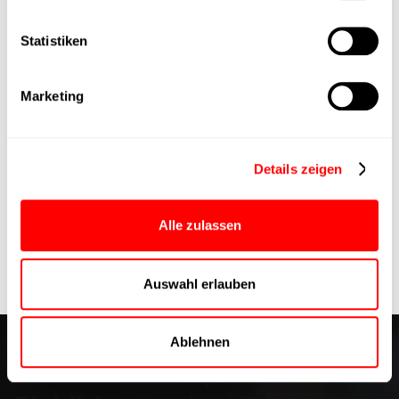
Wiedersehen spätestens auf
der All About Automation
Statistiken
2026 – Ihre Cyltronic AG!
Marketing
Details zeigen
Alle zulassen
Auswahl erlauben
Ablehnen
Motion Mastery im Inneren: