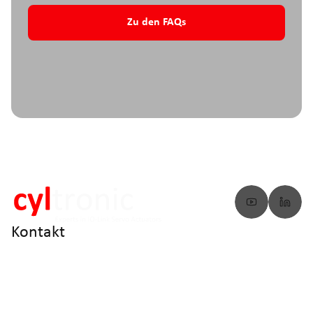
Zu den FAQs
Kontakt
info@cyltronic.ch
+41 52 551 23 10
Cyltronic AG Technoparkstrasse 2
CH - 8406 Winterthur