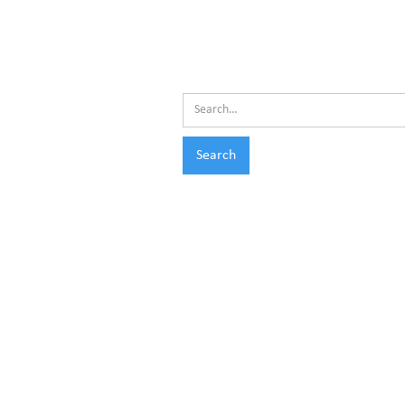
Search results
Search
No matching results.